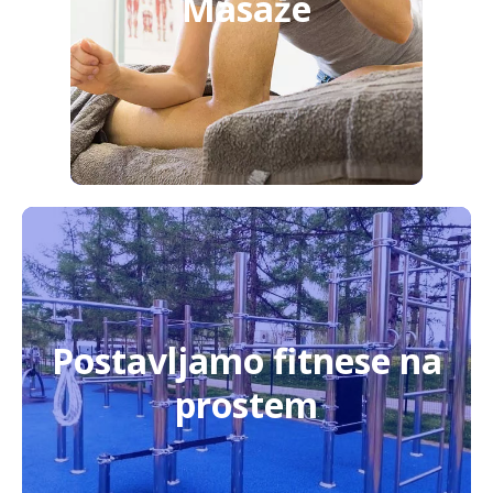
Masaže
Postavljamo fitnese na
prostem