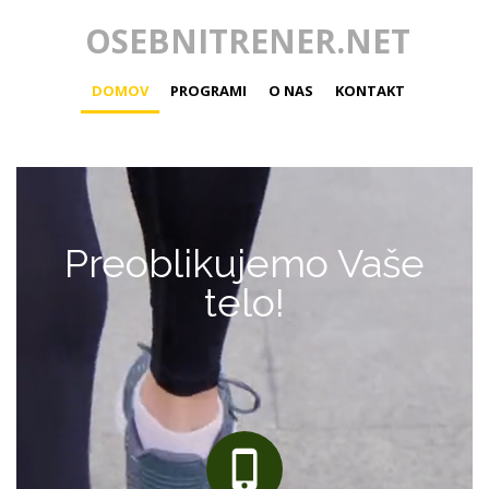
OSEBNITRENER.NET
DOMOV
PROGRAMI
O NAS
KONTAKT
Preoblikujemo Vaše
telo!